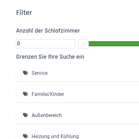
Filter
Anzahl der Schlafzimmer
Grenzen Sie Ihre Suche ein
Service
Inklusive Bettwäsche und gemachten Betten (4)
Familie/Kinder
Baby-Badewanne
Außenbereich
Hochstuhl
Ladestation
Heizung und Kühlung