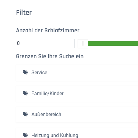
Filter
Anzahl der Schlafzimmer
Grenzen Sie Ihre Suche ein
Service
Inklusive Bettwäsche und gemachten Betten (4)
Familie/Kinder
Baby-Badewanne (1)
Außenbereich
Hochstuhl (1)
Ladestation (1)
Heizung und Kühlung