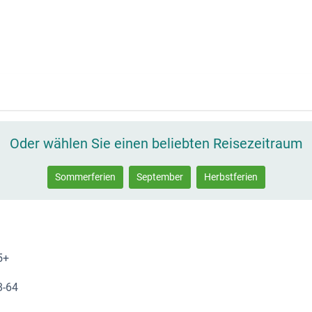
Oder wählen Sie einen beliebten Reisezeitraum
Sommerferien
September
Herbstferien
5+
8-64