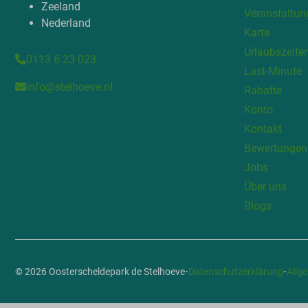
Zeeland
Veranstaltun
Nederland
Karte
Urlaubszeite
0113 6 23 023
Last-Minute
info@stelhoeve.nl
Rabatte
Konto
Kontakt
Bewertungen
Jobs
Über uns
Blogs
·
·
© 2026 Oosterscheldepark de Stelhoeve
Datenschutzerklärung
Allg