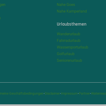
gen
Nahe Goes
Nahe Kamperland
n
Urlaubsthemen
Wanderurlaub
Fahrradurlaub
Wassersporturlaub
Golfurlaub
Seniorenurlaub
·
·
·
·
emeine Geschäftsbedingungen
Disclaimer
Impressum
Partner
Waterreso