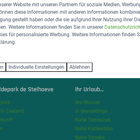
nserer Website mit unseren Partnern für soziale Medien, Werbun
 Funktionen in irgendeiner Weise zu kopieren, zu reproduzieren od
können diese Informationen mit anderen Informationen kombinier
rkunft der Gruppe De Stelhoeve gesendet werden, sind nicht siche
gung gestellt haben oder die sie aufgrund Ihrer Nutzung ihrer Di
Nachricht nicht als vertraulich eingestuft werden und das Vers
n. Weitere Informationen finden Sie in unserer
Datenschutzricht
es für personalisierte Werbung. Weitere Informationen finden Si
ngsausschluss unterliegen dem niederländischen Recht.
lärung.
en
Individuelle Einstellungen
Ablehnen
len Sie sicher
ldepark de Stelhoeve
Ihr Urlaub...
npark
Am Wasser
 in Zeeland
In Wemeldinge
rkunft
Nahe Terneuzen
en
Nahe Kattendijke
Nahe Yerseke