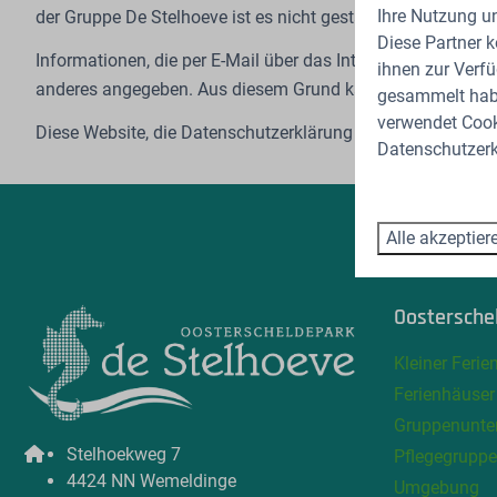
Ihre Nutzung u
der Gruppe De Stelhoeve ist es nicht gestattet, Inhalte oder
Diese Partner 
Informationen, die per E-Mail über das Internet an die Unte
ihnen zur Verfü
anderes angegeben. Aus diesem Grund kann der Inhalt einer 
gesammelt habe
verwendet Cooki
Diese Website, die Datenschutzerklärung und dieser Haftu
Datenschutzerk
Alle akzeptier
Bezah
Oostersche
Kleiner Ferie
Ferienhäuser
Gruppenunte
Stelhoekweg 7
Pflegegrupp
4424 NN Wemeldinge
Umgebung