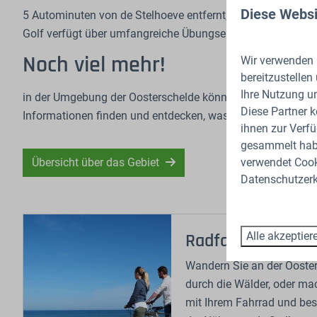
Diese Websi
5 Autominuten von de Stelhoeve entfernt, finden Sie die G
Golf verfügt über umfangreiche Übungseinrichtungen sowie 
Noch viel mehr!
Wir verwenden C
bereitzustellen
Ihre Nutzung u
in der Umgebung der Oosterschelde können Sie viel unter
Diese Partner 
Informationen finden und entdecken, was „die Oosterscheld
ihnen zur Verfü
gesammelt habe
verwendet Cooki
Übersicht über das Gebiet
Datenschutzerk
Alle akzeptier
Radfahren und W
Wandern Sie an der Ooster
durch die Wälder, oder ma
mit Ihrem Fahrrad und besu