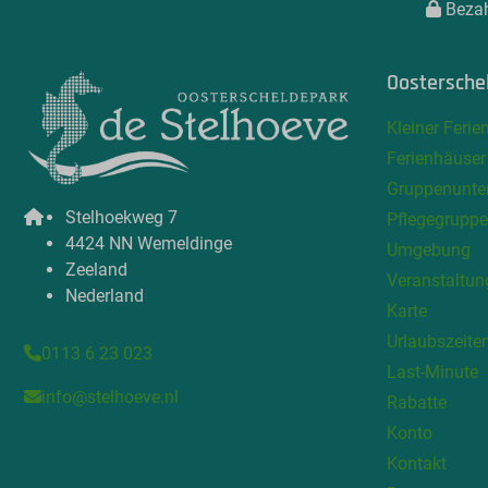
Bezah
Oostersche
Kleiner Ferie
Ferienhäuser
Gruppenunte
Stelhoekweg 7
Pflegegrupp
4424 NN Wemeldinge
Umgebung
Zeeland
Veranstaltun
Nederland
Karte
Urlaubszeite
0113 6 23 023
Last-Minute
info@stelhoeve.nl
Rabatte
Konto
Kontakt