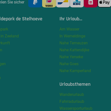
len Sie sicher
ldepark de Stelhoeve
Ihr Urlaub...
npark
Am Wasser
 in Zeeland
In Wemeldinge
rkunft
Nahe Terneuzen
en
Nahe Kattendijke
Nahe Yerseke
gen
Nahe Goes
Nahe Kamperland
n
Urlaubsthemen
Wanderurlaub
Fahrradurlaub
Wassersporturlaub