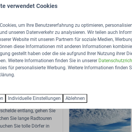
te verwendet Cookies
olfanlage Goese Golf. Dieser 18-Loch-Turnierplatz wurde 1995 w
eine professionelle und aktive Golfschule.
ookies, um Ihre Benutzererfahrung zu optimieren, personalisiert
 und unseren Datenverkehr zu analysieren. Wir teilen auch Infor
nserer Website mit unseren Partnern für soziale Medien, Werbun
nehmen, zum Beispiel segeln, Seehunde beobachten oder Musche
können diese Informationen mit anderen Informationen kombinier
e“ noch zu bieten hat.
gung gestellt haben oder die sie aufgrund Ihrer Nutzung ihrer Di
n. Weitere Informationen finden Sie in unserer
Datenschutzricht
es für personalisierte Werbung. Weitere Informationen finden Si
lärung.
en
Individuelle Einstellungen
Ablehnen
andern
schelde entlang, gehen Sie
chen Sie lange Radtouren
chen Sie tolle Dörfer in