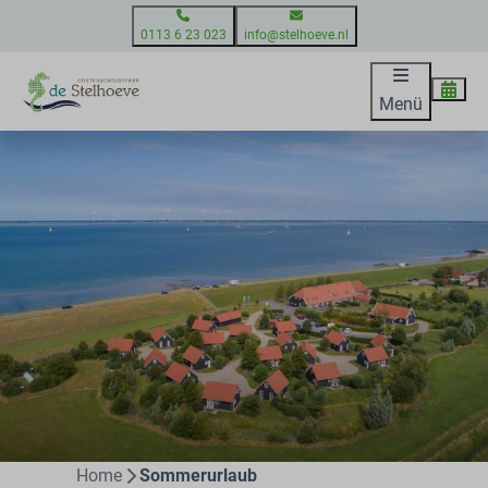
0113 6 23 023
info@stelhoeve.nl
Menü
Home
Sommerurlaub