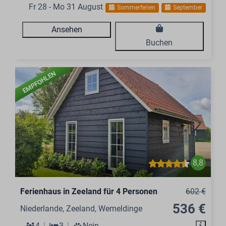
Fr 28 - Mo 31 August
Sommerferien
September
Ansehen
Buchen
EMPFOHLEN
8,8
Ferienhaus in Zeeland für 4 Personen
602 €
536 €
Niederlande, Zeeland, Wemeldinge
4
3
Nein