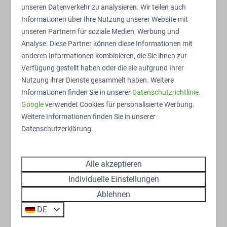
unseren Datenverkehr zu analysieren. Wir teilen auch
Informationen über Ihre Nutzung unserer Website mit
Bewegung und
unseren Partnern für soziale Medien, Werbung und
Analyse. Diese Partner können diese Informationen mit
Entspannung in Zeeland
anderen Informationen kombinieren, die Sie ihnen zur
Verfügung gestellt haben oder die sie aufgrund Ihrer
Unsere Tipps für tolle Aktivitäten
Nutzung ihrer Dienste gesammelt haben. Weitere
während Ihres Sommerurlaubs:
Informationen finden Sie in unserer
Datenschutzrichtlinie
.
Google
verwendet Cookies für personalisierte Werbung.
Weitere Informationen finden Sie in unserer
Datenschutzerklärung.
Tauchen
Alle akzeptieren
Individuelle Einstellungen
Die Oosterschelde ist ein Paradies für Taucher!
Erkunden Sie die Unterwasserwelt und entdecken
Ablehnen
Sie verschiedene Fischarten, außergewöhnliche
DE
Schalentiere
und
Wasserpflanzen
.